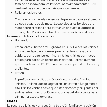
tamaño deseado para los knishes. Aproximadamente 10x10
centímetros es un buen tamaño para comenzar.
Rellenar los knishes
Coloca una cucharada generosa de puré de papa en el centro
de cada cuadrado de masa. Luego, dobla los bordes de la
masa sobre el relleno para formar un paquete cuadrado o
rectangular. Presiona los bordes para sellar bien los knishes.
Horneado o fritura de los knishes
Horneado
Precalienta el horno a 200 grados Celsius. Coloca los knishes
en una bandeja para hornear previamente engrasada o
cubierta con papel pergamino. pinta los knishes con huevo
batido para darles un bonito color dorado. Hornea durante
aproximadamente 20-25 minutos o hasta que estén dorados y
crujientes.
Fritura
Si prefieres un resultado más crujiente, puedes freír los
knishes. Calienta aceite vegetal en una sartén a fuego medio-
alto. Fríe los knishes hasta que estén dorados y crujientes por
ambos lados. Luego, colócalos sobre papel absorbente para
eliminar el exceso de grasa.
Notas
La receta de knishes varía según la tradición familiar, y la adición