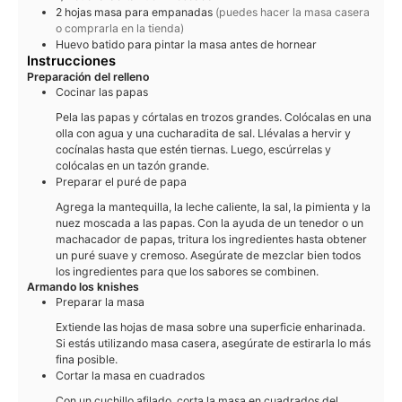
2
hojas
masa para empanadas
(puedes hacer la masa casera
o comprarla en la tienda)
Huevo batido para pintar la masa antes de hornear
Instrucciones
Preparación del relleno
Cocinar las papas
Pela las papas y córtalas en trozos grandes. Colócalas en una
olla con agua y una cucharadita de sal. Llévalas a hervir y
cocínalas hasta que estén tiernas. Luego, escúrrelas y
colócalas en un tazón grande.
Preparar el puré de papa
Agrega la mantequilla, la leche caliente, la sal, la pimienta y la
nuez moscada a las papas. Con la ayuda de un tenedor o un
machacador de papas, tritura los ingredientes hasta obtener
un puré suave y cremoso. Asegúrate de mezclar bien todos
los ingredientes para que los sabores se combinen.
Armando los knishes
Preparar la masa
Extiende las hojas de masa sobre una superficie enharinada.
Si estás utilizando masa casera, asegúrate de estirarla lo más
fina posible.
Cortar la masa en cuadrados
Con un cuchillo afilado, corta la masa en cuadrados del