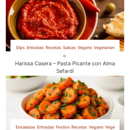
r
p
o
r
:
Dips
Entradas
Recetas
Salsas
Vegano
Vegetarian
o
Harissa Casera – Pasta Picante con Alma
Sefardí
Ensaladas
Entradas
Festivo
Recetas
Vegano
Vege