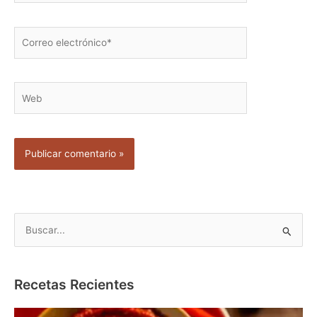
Correo
electrónico*
Web
B
u
s
c
Recetas Recientes
a