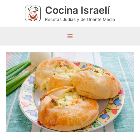
Ir
Cocina Israelí
al
contenido
Recetas Judías y de Oriente Medio
M
a
i
n
M
e
n
u