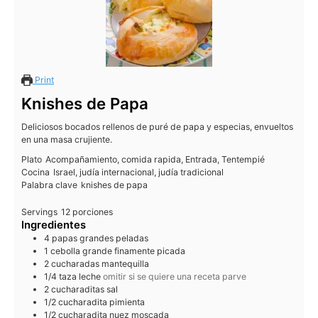
Print
Knishes de Papa
Deliciosos bocados rellenos de puré de papa y especias, envueltos
en una masa crujiente.
Plato
Acompañamiento, comida rapida, Entrada, Tentempié
Cocina
Israel, judía internacional, judía tradicional
Palabra clave
knishes de papa
Servings
12
porciones
Ingredientes
4
papas grandes peladas
1
cebolla grande finamente picada
2
cucharadas
mantequilla
1/4
taza
leche
omitir si se quiere una receta parve
2
cucharaditas
sal
1/2
cucharadita
pimienta
1/2
cucharadita
nuez moscada