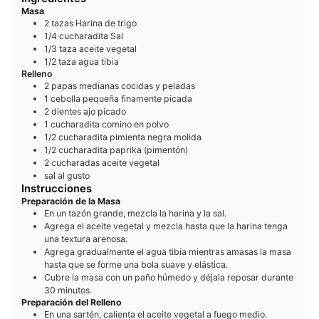
Masa
2
tazas
Harina de trigo
1/4
cucharadita
Sal
1/3
taza
aceite vegetal
1/2
taza
agua tibia
Relleno
2
papas medianas cocidas y peladas
1
cebolla pequeña finamente picada
2
dientes
ajo picado
1
cucharadita
comino en polvo
1/2
cucharadita
pimienta negra molida
1/2
cucharadita
paprika (pimentón)
2
cucharadas
aceite vegetal
sal al gusto
Instrucciones
Preparación de la Masa
En un tazón grande, mezcla la harina y la sal.
Agrega el aceite vegetal y mezcla hasta que la harina tenga
una textura arenosa.
Agrega gradualmente el agua tibia mientras amasas la masa
hasta que se forme una bola suave y elástica.
Cubre la masa con un paño húmedo y déjala reposar durante
30 minutos.
Preparación del Relleno
En una sartén, calienta el aceite vegetal a fuego medio.