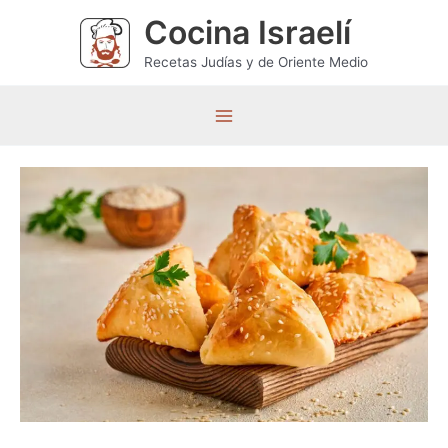
Ir
Cocina Israelí
al
contenido
Recetas Judías y de Oriente Medio
M
a
i
n
M
e
n
u