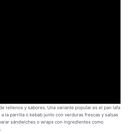
 de rellenos y sabores. Una variante popular es el pan lafa
a la parrilla o kebab junto con verduras frescas y salsas
reparar sándwiches o wraps con ingredientes como
.