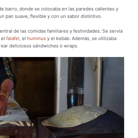
de barro, donde se colocaba en las paredes calientes y
 pan suave, flexible y con un sabor distintivo.
entral de las comidas familiares y festividades. Se servía
 el
falafel
, el
hummus
y el kebab. Además, se utilizaba
rear deliciosos sándwiches o wraps.