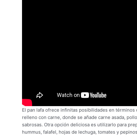
El pan lafa ofrece infinitas posibilidades en términos
relleno con carne, donde se añade carne asada, pollo 
sabrosas. Otra opción deliciosa es utilizarlo para p
hummus, falafel, hojas de lechuga, tomates y pepinos