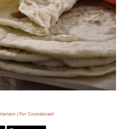
tariano
/ Por
CocinaIsraeli