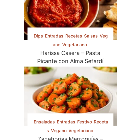
o
r
:
Dips
Entradas
Recetas
Salsas
Veg
ano
Vegetariano
Harissa Casera – Pasta
Picante con Alma Sefardí
Ensaladas
Entradas
Festivo
Receta
s
Vegano
Vegetariano
Zanahorias Marroquíes –