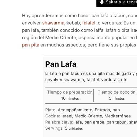
Saltar a la rece
Hoy aprenderemos como hacer pan lafa o tabun, cono
envolver
shawarma
, kebab,
falafel
, o verduras. Es un
pan lafa, también conocido como laffa, lafah o pita Iraq
región del Medio Oriente, especialmente popular en la 
pan pita
en muchos aspectos, pero tiene sus propias ca
Pan Lafa
la lafa o pan tabun es una pita mas delgada y 
envolver shawarma, falafel, verduras, etc
Tiempo de preparación
Tiempo de cocción
minutos
minutos
10
5
minutos
minutos
Plato:
Acompañamiento, Entrada, pan
Cocina:
Israel, Medio Oriente, Mediterránea
Palabra clave:
lafa, pan arabe, pan tabun, shaw
Servings:
5
unidades