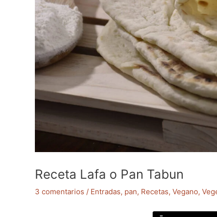
Receta Lafa o Pan Tabun
3 comentarios
/
Entradas
,
pan
,
Recetas
,
Vegano
,
Vege