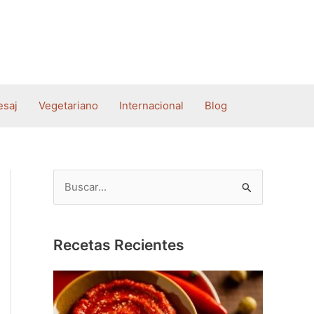
esaj
Vegetariano
Internacional
Blog
B
u
s
c
Recetas Recientes
a
r
p