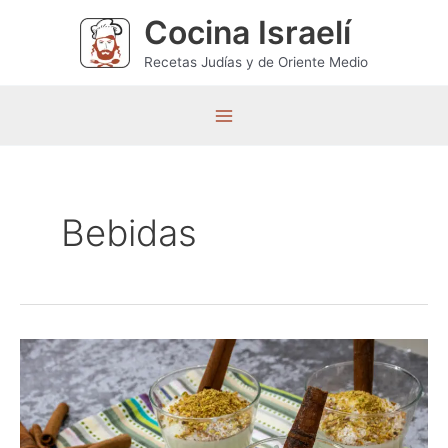
Ir
Cocina Israelí
al
contenido
Recetas Judías y de Oriente Medio
M
a
i
Bebidas
n
M
e
n
u