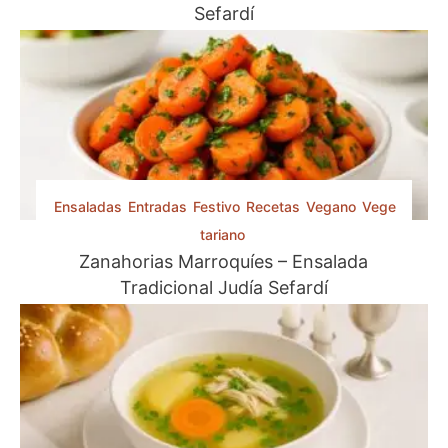
Sefardí
a
r
a
l
o
s
d
í
a
Ensaladas
Entradas
Festivo
Recetas
Vegano
Vege
s
F
tariano
r
Zanahorias Marroquíes – Ensalada
í
Tradicional Judía Sefardí
o
s