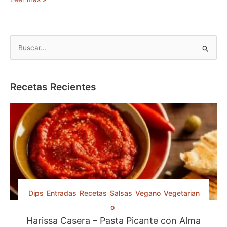
a
h
l
B
a
b
u
–
s
L
c
Recetas Recientes
a
a
M
r
e
j
p
o
o
r
r
B
:
e
b
i
Dips
Entradas
Recetas
Salsas
Vegano
Vegetarian
d
o
a
Harissa Casera – Pasta Picante con Alma
p