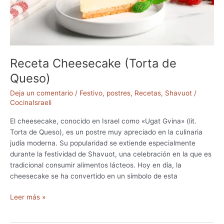
J
g
u
a
d
s
í
a
a
l
S
Receta Cheesecake (Torta de
E
e
Queso)
s
f
t
a
Deja un comentario
/
Festivo
,
postres
,
Recetas
,
Shavuot
/
i
r
CocinaIsraeli
l
d
o
El cheesecake, conocido en Israel como «Ugat Gvina» (lit.
í
I
Torta de Queso), es un postre muy apreciado en la culinaria
s
judía moderna. Su popularidad se extiende especialmente
r
durante la festividad de Shavuot, una celebración en la que es
a
tradicional consumir alimentos lácteos. Hoy en día, la
e
cheesecake se ha convertido en un símbolo de esta
l
R
í
Leer más »
e
c