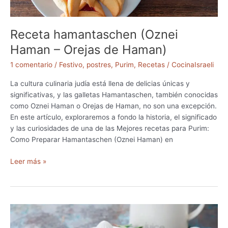
i
ñ
o
Receta hamantaschen (Oznei
s
e
Haman – Orejas de Haman)
n
1 comentario
/
Festivo
,
postres
,
Purim
,
Recetas
/
CocinaIsraeli
v
u
La cultura culinaria judía está llena de delicias únicas y
e
significativas, y las galletas Hamantaschen, también conocidas
l
como Oznei Haman o Orejas de Haman, no son una excepción.
t
En este artículo, exploraremos a fondo la historia, el significado
o
y las curiosidades de una de las Mejores recetas para Purim:
s
Como Preparar Hamantaschen (Oznei Haman) en
–
H
R
Leer más »
o
e
j
c
a
e
s
t
d
a
e
h