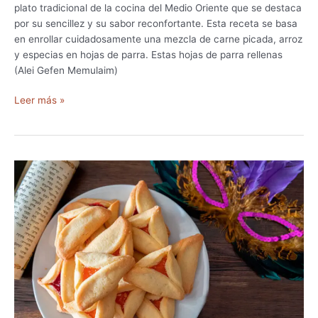
e
plato tradicional de la cocina del Medio Oriente que se destaca
Q
por su sencillez y su sabor reconfortante. Esta receta se basa
u
en enrollar cuidadosamente una mezcla de carne picada, arroz
e
y especias en hojas de parra. Estas hojas de parra rellenas
s
(Alei Gefen Memulaim)
o
)
R
Leer más »
e
c
e
t
a
Y
a
b
r
a
k
–
N