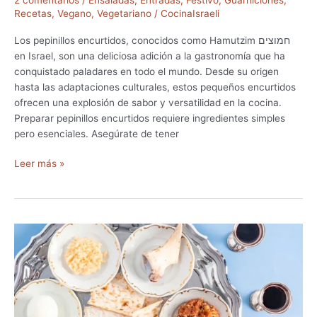
2 comentarios
/
Ensaladas
,
Entradas
,
Festivo
,
Guarniciones
,
o
Recetas
,
Vegano
,
Vegetariano
/
CocinaIsraeli
g
Los pepinillos encurtidos, conocidos como Hamutzim חמוצים
en Israel, son una deliciosa adición a la gastronomía que ha
conquistado paladares en todo el mundo. Desde su origen
hasta las adaptaciones culturales, estos pequeños encurtidos
ofrecen una explosión de sabor y versatilidad en la cocina.
Preparar pepinillos encurtidos requiere ingredientes simples
pero esenciales. Asegúrate de tener
R
Leer más »
e
c
e
t
a
P
e
p
i