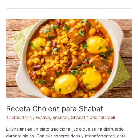
t
c
z
e
i
t
m
a
)
H
a
r
o
s
e
t
–
U
n
a
Receta Cholent para Shabat
E
x
1 comentario
/
Festivo
,
Recetas
,
Shabat
/
CocinaIsraeli
q
u
El Cholent es un plato tradicional judío que se ha disfrutado
i
durante siglos. Con sus sabores ricos y reconfortantes, este