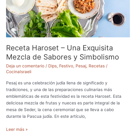
n
i
l
l
o
s
E
Receta Haroset – Una Exquisita
n
c
Mezcla de Sabores y Simbolismo
u
Deja un comentario
/
Dips
,
Festivo
,
Pesaj
,
Recetas
/
r
CocinaIsraeli
t
i
Pesaj es una celebración judía llena de significado y
d
tradiciones, y una de las preparaciones culinarias más
o
emblemáticas de esta festividad es la receta Haroset. Esta
s
deliciosa mezcla de frutas y nueces es parte integral de la
(
mesa de Seder, la cena ceremonial que se lleva a cabo
H
durante la Pascua judía. En este artículo,
a
m
R
Leer más »
u
e