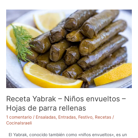
e
t
a
C
h
e
e
s
e
c
a
k
e
(
Receta Yabrak – Niños envueltos –
T
o
Hojas de parra rellenas
r
1 comentario
/
Ensaladas
,
Entradas
,
Festivo
,
Recetas
/
t
CocinaIsraeli
a
d
El Yabrak, conocido también como «niños envueltos», es un