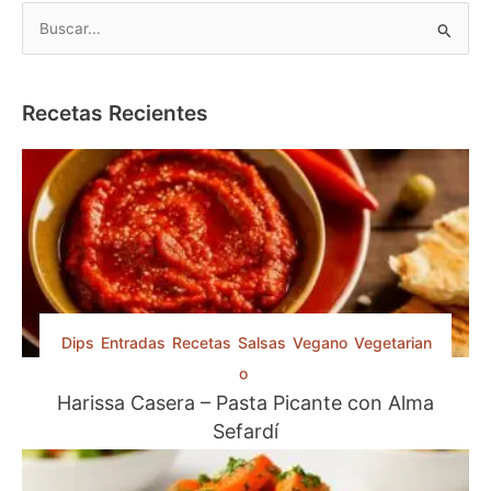
B
B
a
u
k
l
s
a
c
Recetas Recientes
v
a
a
r
:
p
U
n
o
p
r
o
:
s
t
r
Dips
Entradas
Recetas
Salsas
Vegano
Vegetarian
e
o
M
Harissa Casera – Pasta Picante con Alma
á
Sefardí
g
i
c