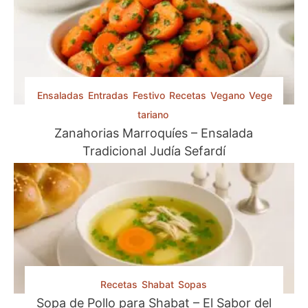
o
d
e
l
M
e
Ensaladas
Entradas
Festivo
Recetas
Vegano
Vege
d
tariano
i
o
Zanahorias Marroquíes – Ensalada
O
Tradicional Judía Sefardí
r
i
e
n
t
e
Recetas
Shabat
Sopas
Sopa de Pollo para Shabat – El Sabor del