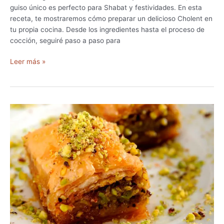
s
guiso único es perfecto para Shabat y festividades. En esta
i
receta, te mostraremos cómo preparar un delicioso Cholent en
t
tu propia cocina. Desde los ingredientes hasta el proceso de
a
cocción, seguiré paso a paso para
M
R
e
Leer más »
e
z
c
c
e
l
t
a
a
d
C
e
h
S
o
a
l
b
e
o
n
r
t
e
p
s
a
y