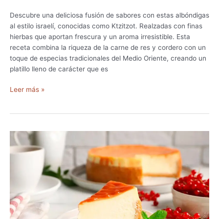
–
Descubre una deliciosa fusión de sabores con estas albóndigas
E
al estilo israelí, conocidas como Ktzitzot. Realzadas con finas
n
hierbas que aportan frescura y un aroma irresistible. Esta
s
receta combina la riqueza de la carne de res y cordero con un
a
toque de especias tradicionales del Medio Oriente, creando un
l
platillo lleno de carácter que es
a
d
R
Leer más »
a
e
T
c
r
e
a
t
d
a
i
A
c
l
i
b
o
ó
n
n
a
d
l
i