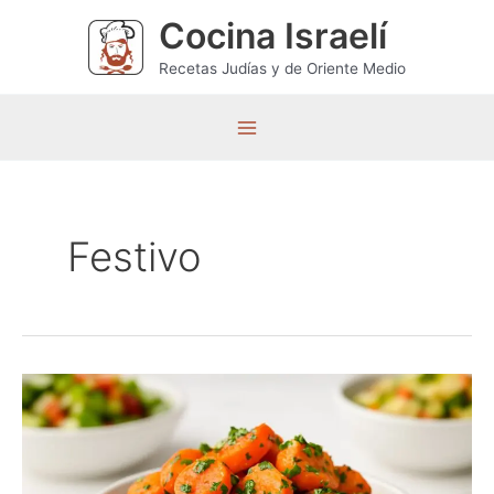
Ir
Cocina Israelí
al
contenido
Recetas Judías y de Oriente Medio
M
a
i
Festivo
n
M
e
n
u