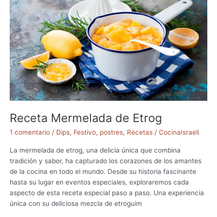
p
a
a
m
r
a
r
n
a
t
r
a
e
s
l
c
l
h
e
e
n
Receta Mermelada de Etrog
n
a
(
1 comentario
/
Dips
,
Festivo
,
postres
,
Recetas
/
CocinaIsraeli
s
O
z
La mermelada de etrog, una delicia única que combina
n
tradición y sabor, ha capturado los corazones de los amantes
e
de la cocina en todo el mundo. Desde su historia fascinante
i
hasta su lugar en eventos especiales, exploraremos cada
H
aspecto de esta receta especial paso a paso. Una experiencia
a
única con su deliciosa mezcla de etroguim
m