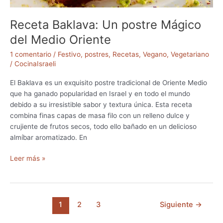
r
S
a
i
Receta Baklava: Un postre Mágico
S
m
h
b
del Medio Oriente
a
o
1 comentario
/
Festivo
,
postres
,
Recetas
,
Vegano
,
Vegetariano
b
l
/
CocinaIsraeli
a
i
t
s
El Baklava es un exquisito postre tradicional de Oriente Medio
m
que ha ganado popularidad en Israel y en todo el mundo
o
debido a su irresistible sabor y textura única. Esta receta
combina finas capas de masa filo con un relleno dulce y
crujiente de frutos secos, todo ello bañado en un delicioso
almíbar aromatizado. En
R
Leer más »
e
c
e
t
1
2
3
Siguiente
→
a