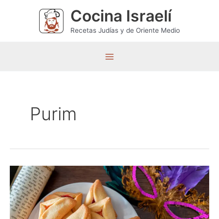
Ir
Cocina Israelí
al
contenido
Recetas Judías y de Oriente Medio
M
a
i
Purim
n
M
e
n
u