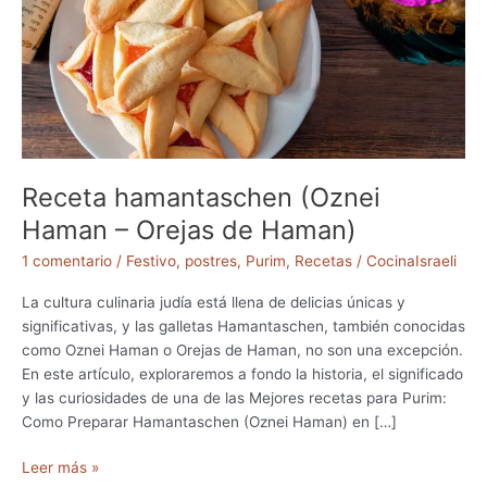
Receta hamantaschen (Oznei
Haman – Orejas de Haman)
1 comentario
/
Festivo
,
postres
,
Purim
,
Recetas
/
CocinaIsraeli
La cultura culinaria judía está llena de delicias únicas y
significativas, y las galletas Hamantaschen, también conocidas
como Oznei Haman o Orejas de Haman, no son una excepción.
En este artículo, exploraremos a fondo la historia, el significado
y las curiosidades de una de las Mejores recetas para Purim:
Como Preparar Hamantaschen (Oznei Haman) en […]
R
Leer más »