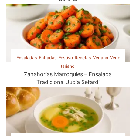
e
i
H
a
m
a
n
–
Ensaladas
Entradas
Festivo
Recetas
Vegano
Vege
O
r
tariano
e
Zanahorias Marroquíes – Ensalada
j
Tradicional Judía Sefardí
a
s
d
e
H
a
m
a