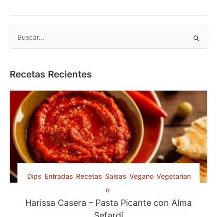
e
c
e
B
t
a
u
h
s
a
c
Recetas Recientes
m
a
a
r
n
t
p
a
o
s
r
c
:
h
e
n
Dips
Entradas
Recetas
Salsas
Vegano
Vegetarian
(
o
O
Harissa Casera – Pasta Picante con Alma
z
Sefardí
n