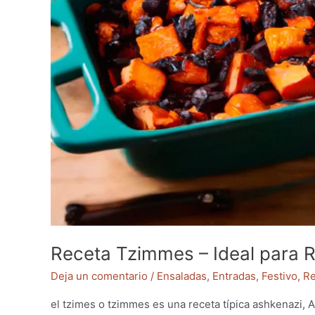
Receta Tzimmes – Ideal para 
Deja un comentario
/
Ensaladas
,
Entradas
,
Festivo
,
Re
el tzimes o tzimmes es una receta típica ashkenazi, 