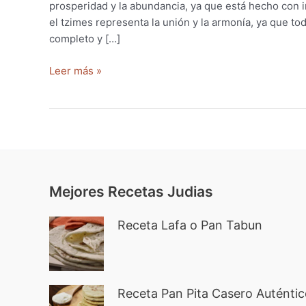
prosperidad y la abundancia, ya que está hecho con 
el tzimes representa la unión y la armonía, ya que t
completo y […]
Receta
Leer más »
Tzimmes
–
Ideal
para
Rosh
Hashana
o
Mejores Recetas Judias
TuBishvat
Receta Lafa o Pan Tabun
Receta Pan Pita Casero Auténtic