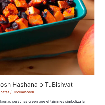
Rosh Hashana o TuBishvat
cetas
/
CocinaIsraeli
Algunas personas creen que el tzimmes simboliza la