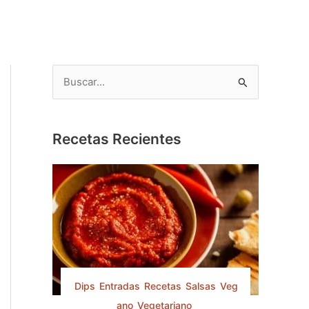
B
u
s
c
Recetas Recientes
a
r
p
o
r
:
Dips
Entradas
Recetas
Salsas
Veg
ano
Vegetariano